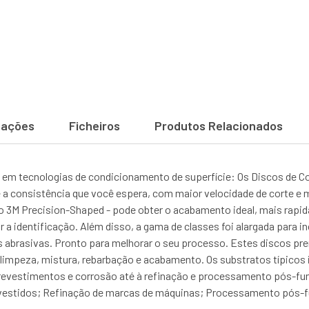
cações
Ficheiros
Produtos Relacionados
em tecnologias de condicionamento de superfície: Os Discos de C
a consistência que você espera, com maior velocidade de corte e m
o 3M Precision-Shaped - pode obter o acabamento ideal, mais rapida
r a identificação. Além disso, a gama de classes foi alargada para 
 abrasivas. Pronto para melhorar o seu processo. Estes discos pr
 limpeza, mistura, rebarbação e acabamento. Os substratos típicos
 revestimentos e corrosão até à refinação e processamento pós-f
evestidos; Refinação de marcas de máquinas; Processamento pós-