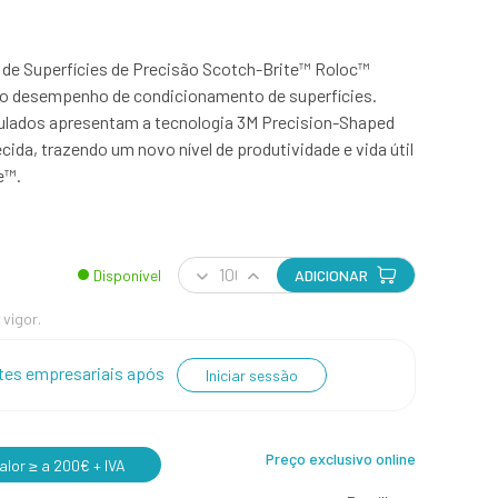
de Superfícies de Precisão Scotch-Brite™ Roloc™
o desempenho de condicionamento de superfícies.
ulados apresentam a tecnologia 3M Precision-Shaped
cida, trazendo um novo nível de produtividade e vida útil
e™.
Disponível
ADICIONAR
 vigor.
entes empresariais após
Iniciar sessão
Preço exclusivo online
lor ≥ a 200€ + IVA