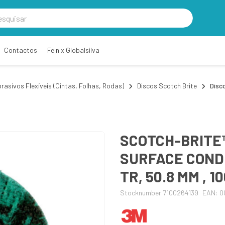
Contactos
Fein x Globalsilva
rasivos Flexíveis (Cintas, Folhas, Rodas)
Discos Scotch Brite
Disc
SCOTCH-BRITE
SURFACE CONDIT
TR, 50.8 MM , 
Stocknumber 7100264139
EAN: 