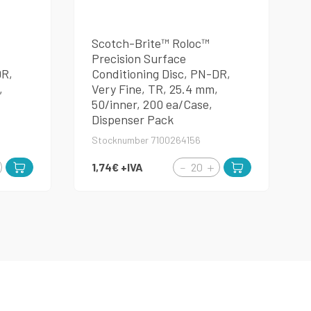
Scotch-Brite™ Roloc™
Precision Surface
DR,
Conditioning Disc, PN-DR,
,
Very Fine, TR, 25.4 mm,
50/inner, 200 ea/Case,
Dispenser Pack
Stocknumber 7100264156
1,74€
+IVA