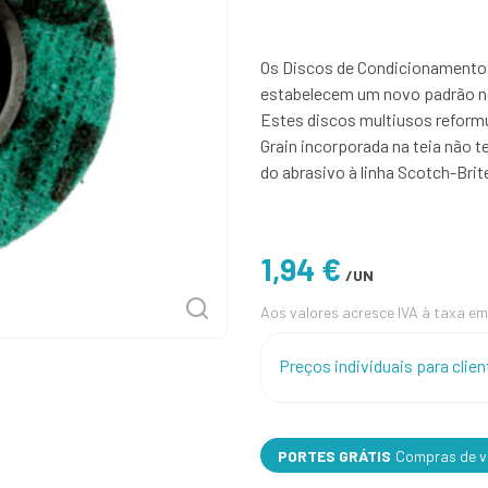
Os Discos de Condicionamento 
estabelecem um novo padrão n
Estes discos multiusos reform
Grain incorporada na teia não te
do abrasivo à linha Scotch-Brit
1,94 €
/UN
Aos valores acresce IVA à taxa em
Preços individuais para cli
PORTES GRÁTIS
Compras de va