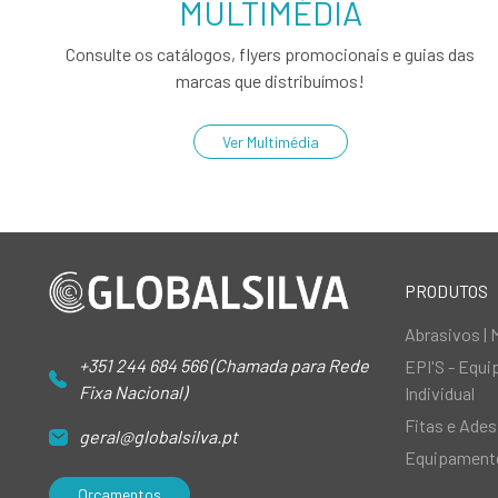
MULTIMÉDIA
Consulte os catálogos, flyers promocionais e guias das
marcas que distribuímos!
Ver Multimédia
PRODUTOS
Abrasivos | 
+351 244 684 566 (Chamada para Rede
EPI'S - Equ
Fixa Nacional)
Individual
Fitas e Ades
geral@globalsilva.pt
Equipamento
Orçamentos