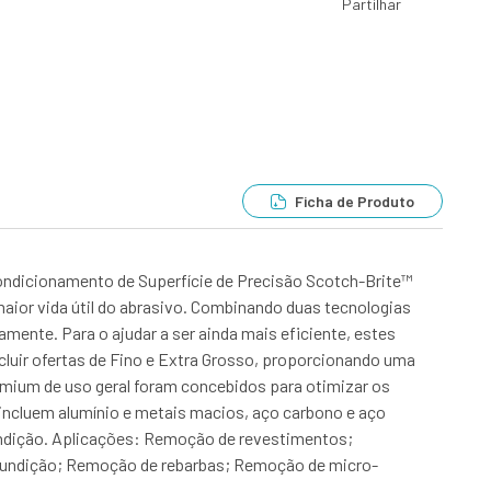
Partilhar
Ficha de Produto
ondicionamento de Superfície de Precisão Scotch-Brite™
aior vida útil do abrasivo. Combinando duas tecnologias
mente. Para o ajudar a ser ainda mais eficiente, estes
incluir ofertas de Fino e Extra Grosso, proporcionando uma
emium de uso geral foram concebidos para otimizar os
 incluem alumínio e metais macios, aço carbono e aço
undição. Aplicações: Remoção de revestimentos;
fundição; Remoção de rebarbas; Remoção de micro-