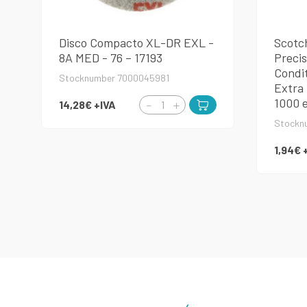
Disco Compacto XL-DR EXL -
Scotc
8A MED - 76 – 17193
Precis
Condit
Stocknumber 7000045981
Extra 
1000 
14,28€
+IVA
Stockn
1,94€