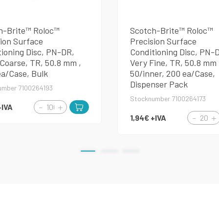
h-Brite™ Roloc™
Scotch-Brite™ Roloc™
ion Surface
Precision Surface
ioning Disc, PN-DR,
Conditioning Disc, PN-
Coarse, TR, 50.8 mm ,
Very Fine, TR, 50.8 mm 
ea/Case, Bulk
50/inner, 200 ea/Case,
Dispenser Pack
umber 7100264193
Stocknumber 7100264173
+IVA
1,94€
+IVA