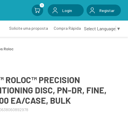
0
Login
Registar
Select Language
▼
Solicite uma proposta
Compra Rápida
os Roloc
™ ROLOC™ PRECISION
IONING DISC, PN-DR, FINE,
1000 EA/CASE, BULK
00638060892978