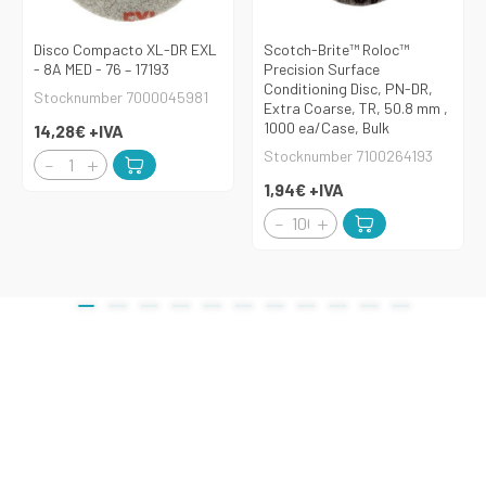
Disco Compacto XL-DR EXL
Scotch-Brite™ Roloc™
- 8A MED - 76 – 17193
Precision Surface
Conditioning Disc, PN-DR,
Stocknumber 7000045981
Extra Coarse, TR, 50.8 mm ,
1000 ea/Case, Bulk
14,28€
+IVA
Stocknumber 7100264193
1,94€
+IVA