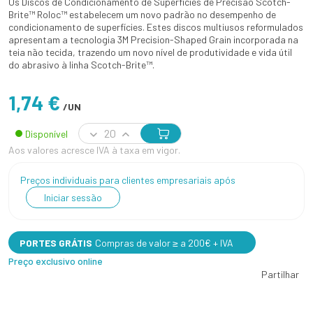
Os Discos de Condicionamento de Superfícies de Precisão Scotch-
Brite™ Roloc™ estabelecem um novo padrão no desempenho de
condicionamento de superfícies. Estes discos multiusos reformulados
apresentam a tecnologia 3M Precision-Shaped Grain incorporada na
teia não tecida, trazendo um novo nível de produtividade e vida útil
do abrasivo à linha Scotch-Brite™.
1,74 €
/UN
Disponível
Aos valores acresce IVA à taxa em vigor.
Preços individuais para clientes empresariais após
Iniciar sessão
PORTES GRÁTIS
Compras de valor ≥ a 200€ + IVA
Preço exclusivo online
Partilhar