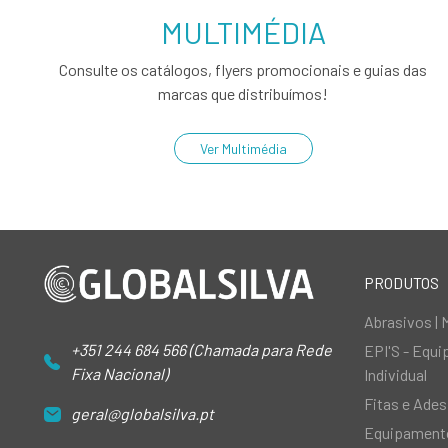
MULTIMÉDIA
Consulte os catálogos, flyers promocionais e guias das
marcas que distribuímos!
Ver Multimédia
PRODUTOS
Abrasivos | 
+351 244 684 566 (Chamada para Rede
EPI'S - Equ
Fixa Nacional)
Individual
Fitas e Ades
geral@globalsilva.pt
Equipamento