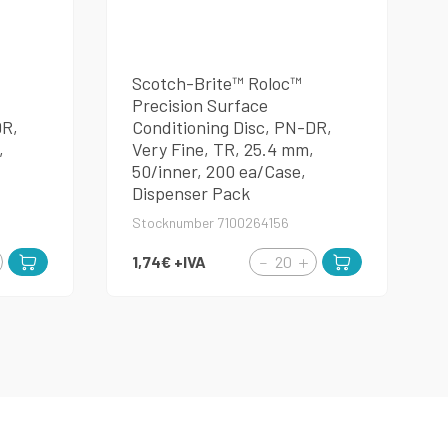
Scotch-Brite™ Roloc™
Precision Surface
DR,
Conditioning Disc, PN-DR,
,
Very Fine, TR, 25.4 mm,
50/inner, 200 ea/Case,
Dispenser Pack
Stocknumber 7100264156
1,74€
+IVA