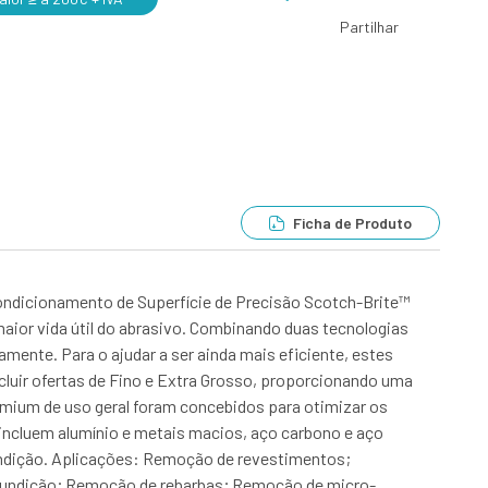
Partilhar
Ficha de Produto
ondicionamento de Superfície de Precisão Scotch-Brite™
aior vida útil do abrasivo. Combinando duas tecnologias
mente. Para o ajudar a ser ainda mais eficiente, estes
incluir ofertas de Fino e Extra Grosso, proporcionando uma
emium de uso geral foram concebidos para otimizar os
 incluem alumínio e metais macios, aço carbono e aço
undição. Aplicações: Remoção de revestimentos;
fundição; Remoção de rebarbas; Remoção de micro-