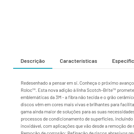
Descrição
Características
Especifi
Redesenhado a pensar em si. Conheça o próximo avanço 
Roloc™. Esta nova adição à linha Scotch-Brite™ promete 
emblemáticas da 3M - a fibra não tecida e o grão cerâmic
discos vêm em cores mais vivas e brilhantes para facilita
gama ainda maior de soluções para as suas necessidades
processos de condicionamento de superfícies, incluindo
inoxidável, com aplicações que vão desde a remoção de
Remoção de corrosão; Refinação de riscos abrasivos r