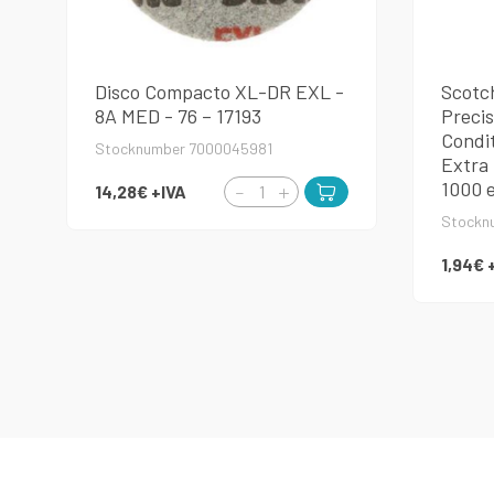
Disco Compacto XL-DR EXL -
Scotc
8A MED - 76 – 17193
Precis
Condit
Stocknumber 7000045981
Extra 
1000 
14,28€
+IVA
Stockn
1,94€