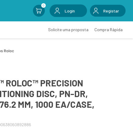
0
Login
Registar
Solicite uma proposta
Compra Rápida
os Roloc
™ ROLOC™ PRECISION
TIONING DISC, PN-DR,
 76.2 MM, 1000 EA/CASE,
00638060892886