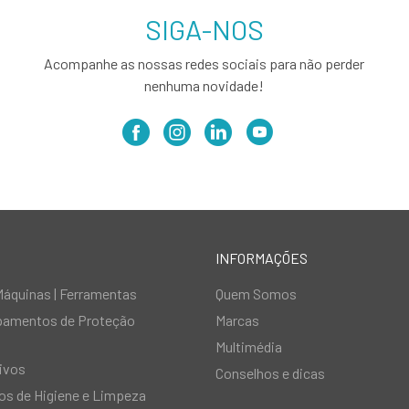
SIGA-NOS
Acompanhe as nossas redes sociais para não perder
nenhuma novidade!
INFORMAÇÕES
Máquinas | Ferramentas
Quem Somos
ipamentos de Proteção
Marcas
Multimédia
ivos
Conselhos e dicas
s de Higiene e Limpeza