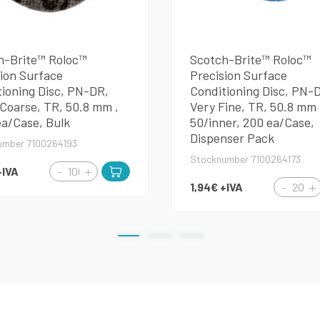
h-Brite™ Roloc™
Scotch-Brite™ Roloc™
ion Surface
Precision Surface
ioning Disc, PN-DR,
Conditioning Disc, PN-
Coarse, TR, 50.8 mm ,
Very Fine, TR, 50.8 mm 
ea/Case, Bulk
50/inner, 200 ea/Case,
Dispenser Pack
umber 7100264193
Stocknumber 7100264173
+IVA
1,94€
+IVA