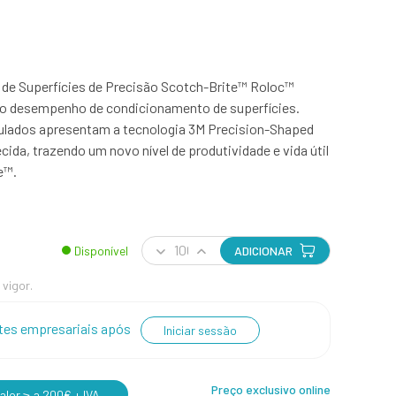
de Superfícies de Precisão Scotch-Brite™ Roloc™
o desempenho de condicionamento de superfícies.
ulados apresentam a tecnologia 3M Precision-Shaped
cida, trazendo um novo nível de produtividade e vida útil
e™.
Disponível
ADICIONAR
 vigor.
entes empresariais após
Iniciar sessão
Preço exclusivo online
lor ≥ a 200€ + IVA