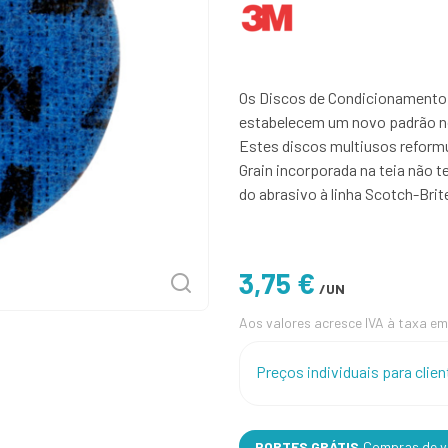
Os Discos de Condicionamento 
estabelecem um novo padrão n
Estes discos multiusos reform
Grain incorporada na teia não te
do abrasivo à linha Scotch-Brit
3,75 €
/UN
Aos valores acresce IVA à taxa em
Preços individuais para cli
PORTES GRÁTIS
Compras de va