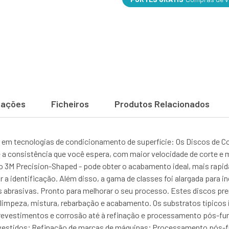
cações
Ficheiros
Produtos Relacionados
em tecnologias de condicionamento de superfície: Os Discos de C
a consistência que você espera, com maior velocidade de corte e m
o 3M Precision-Shaped - pode obter o acabamento ideal, mais rapida
r a identificação. Além disso, a gama de classes foi alargada para 
 abrasivas. Pronto para melhorar o seu processo. Estes discos pr
 limpeza, mistura, rebarbação e acabamento. Os substratos típicos
 revestimentos e corrosão até à refinação e processamento pós-f
evestidos; Refinação de marcas de máquinas; Processamento pós-