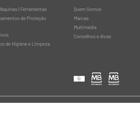
Máquinas | Ferramentas
Quem Somos
ipamentos de Proteção
Marcas
Multimédia
ivos
Conselhos e dicas
s de Higiene e Limpeza