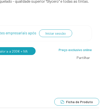
elado - qualidade superior "Glycero" e todas as tintas.
entes empresariais após
Iniciar sessão
Preço exclusivo online
lor ≥ a 200€ + IVA
Partilhar
Ficha de Produto