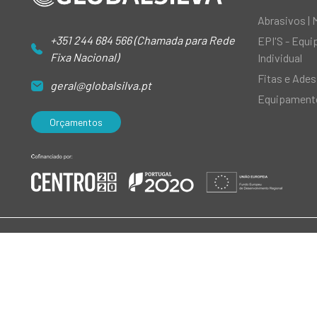
Abrasivos | 
+351 244 684 566 (Chamada para Rede
EPI'S - Equ
Fixa Nacional)
Individual
Fitas e Ades
geral@globalsilva.pt
Equipamento
Orçamentos
© 2026 GlobalSilva
|
Todos os direitos reservados