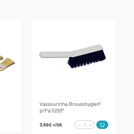
Vassourinha Brousshygien"
p/Pá 5293"
3,66€
+IVA