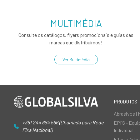
MULTIMÉDIA
Consulte os catálogos, flyers promocionais e guias das
marcas que distribuímos!
Ver Multimédia
PRODUTOS
Abrasivos | 
+351 244 684 566 (Chamada para Rede
EPI'S - Equ
Fixa Nacional)
Individual
Fitas e Ades