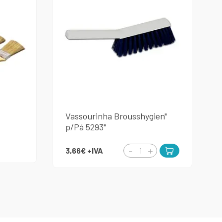
Vassourinha Brousshygien"
p/Pá 5293"
3,66€
+IVA