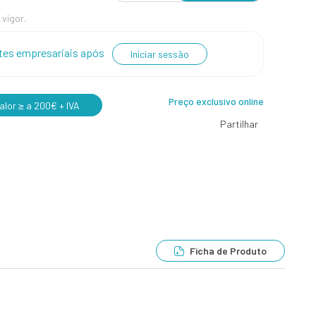
 vigor.
entes empresariais após
Iniciar sessão
Preço exclusivo online
lor ≥ a 200€ + IVA
Partilhar
Ficha de Produto