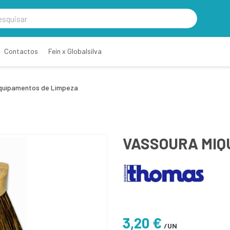
Contactos
Fein x Globalsilva
quipamentos de Limpeza
VASSOURA MIQ
3,20 €
/UN