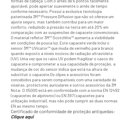
formas de cabeça. Com o arnês de 6 pontos facilmente
ajustável, pode apertar suavemente o arnês de tempo
conforme necessário. Possui a exclusiva tecnologia
patenteada 3M™ Pressure Diffusion que não só oferece um
ajuste seguro, mas também contribui para um maior
conforto, reduzindo a pressão na testa em até 20% em
comparação com as suspensões de capacete convencionais.
O material refletor 3M™ Scotchlite™ aumenta a visibilidade
em condições de pouca luz. Este capacete verde inclui o
sensor 3M™ UVicator™ que muda de vermelho para branco
quando exposto a níveis nocivos de radiação ultravioleta
(UV). Uma vez que os raios UV podem fragilizar o casco do
capacete e comprometer a sua capacidade de proteção, a
mudança de cor do sensor indica que está na altura de
substituir o capacete.Os clipes e acessórios foram
concebidos para serem compatíveis com uma variedade de
viseiras, protectores auriculares e outros acessórios da 3M
Nota: O X5000 está em conformidade com a norma EN 12492
(capacetes de alpinismo) ou EN 397 (capacetes para
utilização industrial), mas não pode cumprir as duas normas
EN ao mesmo tempo.
Certificado de conformidade de proteção antiquedas:
Clique aqui