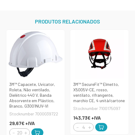
PRODUTOS RELACIONADOS
3M™ Capacete, Uvicator,
3M™ SecureFit™ Elmetto,
Roleta, Não ventilado,
X5005V-CE, rosso,
Dielétrico 440 V, Banda
ventilato, rifrangente,
Absorvente em Plástico,
marchio CE, 4 unità/cartone
Branco, G3001NUV-VI
Stocknumber 7100175097
Stocknumber 7000039722
143,73€
+IVA
29,67€
+IVA