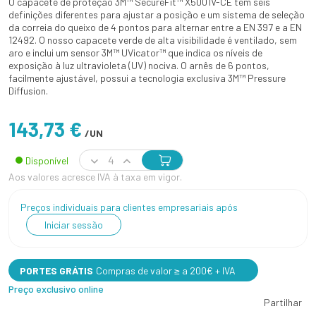
O capacete de proteção 3M™ SecureFit™ X5001V-CE tem seis
definições diferentes para ajustar a posição e um sistema de seleção
da correia do queixo de 4 pontos para alternar entre a EN 397 e a EN
12492. O nosso capacete verde de alta visibilidade é ventilado, sem
aro e inclui um sensor 3M™ UVicator™ que indica os níveis de
exposição à luz ultravioleta (UV) nociva. O arnês de 6 pontos,
facilmente ajustável, possui a tecnologia exclusiva 3M™ Pressure
Diffusion.
143,73 €
/UN
Disponível
Aos valores acresce IVA à taxa em vigor.
Preços individuais para clientes empresariais após
Iniciar sessão
PORTES GRÁTIS
Compras de valor ≥ a 200€ + IVA
Preço exclusivo online
Partilhar