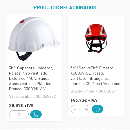
PRODUTOS RELACIONADOS
3M™ Capacete, Uvicator,
3M™ SecureFit™ Elmetto,
Roleta, Não ventilado,
X5005V-CE, rosso,
Dielétrico 440 V, Banda
ventilato, rifrangente,
Absorvente em Plástico,
marchio CE, 4 unità/cartone
Branco, G3001NUV-VI
Stocknumber 7100175097
Stocknumber 7000039722
143,73€
+IVA
29,67€
+IVA