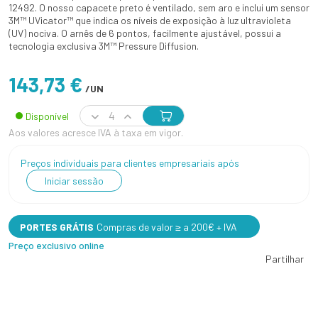
12492. O nosso capacete preto é ventilado, sem aro e inclui um sensor
3M™ UVicator™ que indica os níveis de exposição à luz ultravioleta
(UV) nociva. O arnês de 6 pontos, facilmente ajustável, possui a
tecnologia exclusiva 3M™ Pressure Diffusion.
143,73 €
/UN
Disponível
Aos valores acresce IVA à taxa em vigor.
Preços individuais para clientes empresariais após
Iniciar sessão
PORTES GRÁTIS
Compras de valor ≥ a 200€ + IVA
Preço exclusivo online
Partilhar