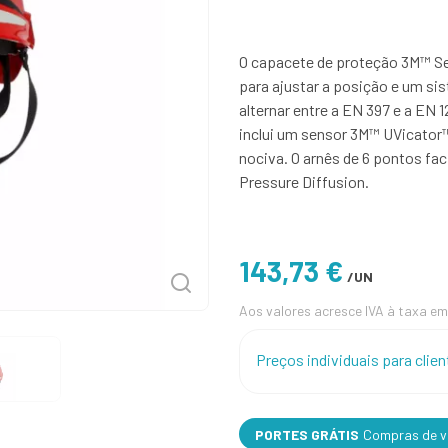
O capacete de proteção 3M™ Se
para ajustar a posição e um si
alternar entre a EN 397 e a EN 
inclui um sensor 3M™ UVicator™ 
nociva. O arnês de 6 pontos fa
Pressure Diffusion.
143,73 €
/UN
Aos valores acresce IVA à taxa em
Preços individuais para cli
PORTES GRÁTIS
Compras de va