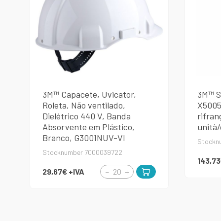
3M™ Capacete, Uvicator,
3M™ S
Roleta, Não ventilado,
X5005V
Dielétrico 440 V, Banda
rifran
Absorvente em Plástico,
unità
Branco, G3001NUV-VI
Stockn
Stocknumber 7000039722
143,7
29,67€
+IVA