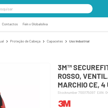
Contactos
Fein x Globalsilva
ual
Proteção de Cabeça
Capacetes
Uso Industrial
3M™ SECUREFIT
ROSSO, VENTIL
MARCHIO CE, 4
Stocknumber 7100175097
EAN: 