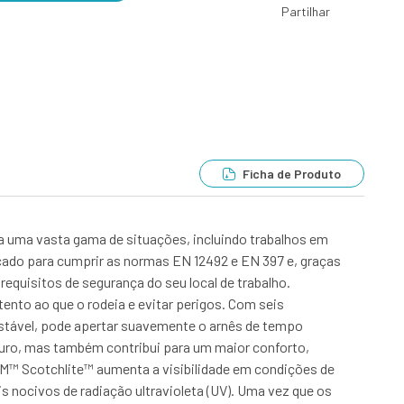
Partilhar
Ficha de Produto
a uma vasta gama de situações, incluindo trabalhos em
icado para cumprir as normas EN 12492 e EN 397 e, graças
equisitos de segurança do seu local de trabalho.
ento ao que o rodeia e evitar perigos. Com seis
justável, pode apertar suavemente o arnês de tempo
guro, mas também contribui para um maior conforto,
M™ Scotchlite™ aumenta a visibilidade em condições de
 nocivos de radiação ultravioleta (UV). Uma vez que os