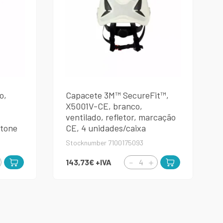
o,
Capacete 3M™ SecureFit™,
X5001V-CE, branco,
ventilado, refletor, marcação
rtone
CE, 4 unidades/caixa
Stocknumber 7100175093
143,73€
+IVA