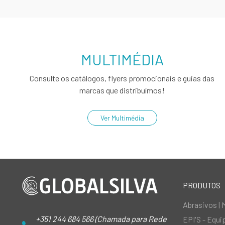
MULTIMÉDIA
Consulte os catálogos, flyers promocionais e guias das
marcas que distribuímos!
Ver Multimédia
PRODUTOS
Abrasivos | 
+351 244 684 566 (Chamada para Rede
EPI'S - Equ