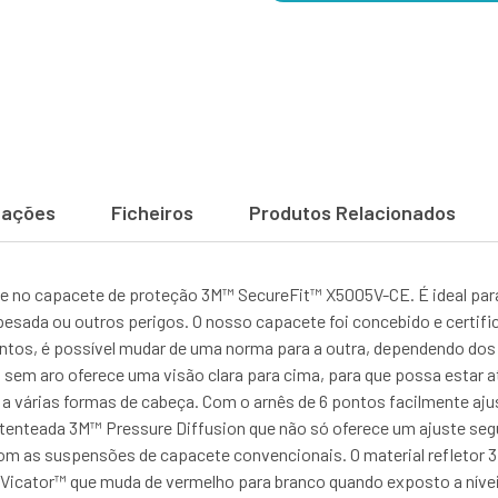
cações
Ficheiros
Produtos Relacionados
ie no capacete de proteção 3M™ SecureFit™ X5005V-CE. É ideal par
 pesada ou outros perigos. O nosso capacete foi concebido e certif
ntos, é possível mudar de uma norma para a outra, dependendo dos r
sem aro oferece uma visão clara para cima, para que possa estar at
r a várias formas de cabeça. Com o arnês de 6 pontos facilmente a
atenteada 3M™ Pressure Diffusion que não só oferece um ajuste se
m as suspensões de capacete convencionais. O material refletor 3
Vicator™ que muda de vermelho para branco quando exposto a níveis