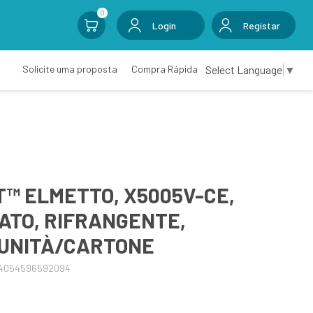
0
Login
Registar
Select Language
▼
Solicite uma proposta
Compra Rápida
™ ELMETTO, X5005V-CE,
ATO, RIFRANGENTE,
 UNITÀ/CARTONE
04054596592094