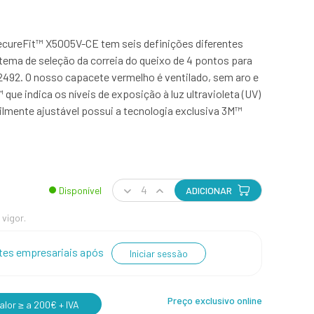
cureFit™ X5005V-CE tem seis definições diferentes
stema de seleção da correia do queixo de 4 pontos para
12492. O nosso capacete vermelho é ventilado, sem aro e
que indica os níveis de exposição à luz ultravioleta (UV)
cilmente ajustável possui a tecnologia exclusiva 3M™
Disponível
ADICIONAR
 vigor.
entes empresariais após
Iniciar sessão
Preço exclusivo online
lor ≥ a 200€ + IVA