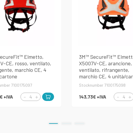
ecureFit™ Elmetto,
3M™ SecureFit™ Elmett
-CE, rosso, ventilato,
X5007V-CE, arancione,
gente, marchio CE, 4
ventilato, rifrangente,
/cartone
marchio CE, 4 unità/ca
umber 7100175097
Stocknumber 7100175098
3€
+IVA
143,73€
+IVA