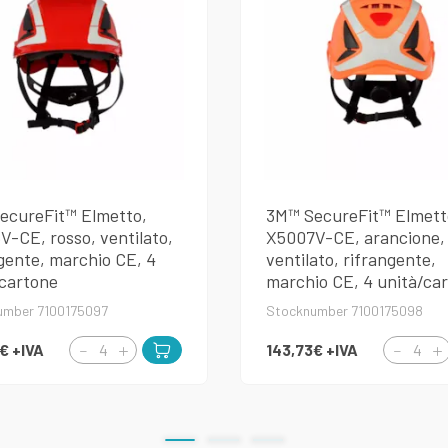
ecureFit™ Elmetto,
3M™ SecureFit™ Elmett
-CE, rosso, ventilato,
X5007V-CE, arancione,
gente, marchio CE, 4
ventilato, rifrangente,
/cartone
marchio CE, 4 unità/ca
umber 7100175097
Stocknumber 7100175098
3€
+IVA
143,73€
+IVA