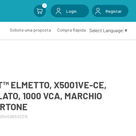
0
Login
Registar
Select Language
▼
Solicite uma proposta
Compra Rápida
™ ELMETTO, X5001VE-CE,
LATO, 1000 VCA, MARCHIO
ARTONE
4054596592315