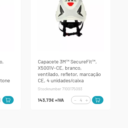
o,
Capacete 3M™ SecureFit™,
X5001V-CE, branco,
ventilado, refletor, marcação
rtone
CE, 4 unidades/caixa
Stocknumber 7100175093
143,73€
+IVA