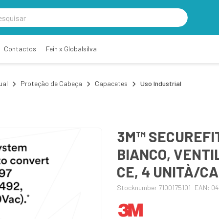
Contactos
Fein x Globalsilva
ual
Proteção de Cabeça
Capacetes
Uso Industrial
3M™ SECUREFIT
BIANCO, VENTI
CE, 4 UNITÀ/C
Stocknumber 7100175101
EAN: 0