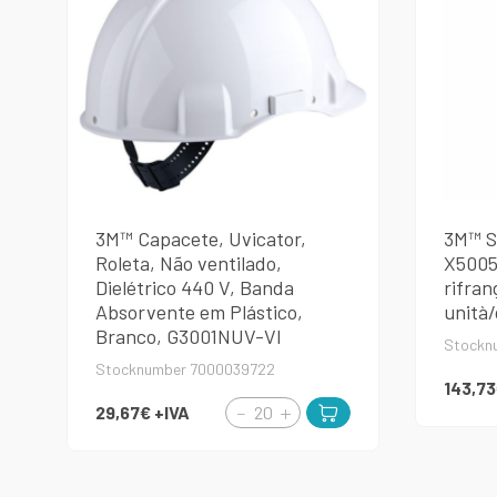
3M™ Capacete, Uvicator,
3M™ S
Roleta, Não ventilado,
X5005V
Dielétrico 440 V, Banda
rifran
Absorvente em Plástico,
unità
Branco, G3001NUV-VI
Stockn
Stocknumber 7000039722
143,7
29,67€
+IVA