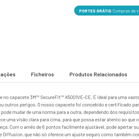
PORTES GRÁTIS
Compras de va
cações
Ficheiros
Produtos Relacionados
ie no capacete 3M™ SecureFit™ X5001VE-CE. É ideal para uma vasta 
ou outros perigos. O nosso capacete foi concebido e certificado p
, pode mudar de uma norma para a outra, dependendo dos requisitos 
e uma visão clara para cima, para que possa estar atento ao que o r
abeça. Com o arnês de 6 pontos facilmente ajustável, pode apertar
e Diffusion, que não só oferece um ajuste seguro como também cont