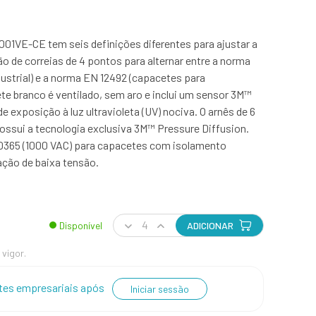
01VE-CE tem seis definições diferentes para ajustar a
o de correias de 4 pontos para alternar entre a norma
ustrial) e a norma EN 12492 (capacetes para
e branco é ventilado, sem aro e inclui um sensor 3M™
e exposição à luz ultravioleta (UV) nociva. O arnês de 6
possui a tecnologia exclusiva 3M™ Pressure Diffusion.
365 (1000 VAC) para capacetes com isolamento
lação de baixa tensão.
Disponível
ADICIONAR
 vigor.
entes empresariais após
Iniciar sessão