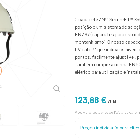
O capacete 3M™ SecureFit™ X50
posição e um sistema de seleçã
EN 397 (capacetes para uso ind
montanhismo). O nosso capacet
UVicator™ que indica os níveis d
pontos, facilmente ajustável, 
Também cumpre a norma EN 50
elétrico para utilização e insta
123,88 €
/UN
Aos valores acresce IVA à taxa em
Preços individuais para cli