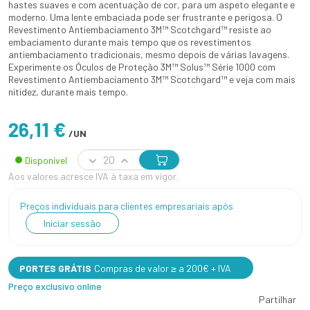
hastes suaves e com acentuação de cor, para um aspeto elegante e
moderno. Uma lente embaciada pode ser frustrante e perigosa. O
Revestimento Antiembaciamento 3M™ Scotchgard™ resiste ao
embaciamento durante mais tempo que os revestimentos
antiembaciamento tradicionais, mesmo depois de várias lavagens.
Experimente os Óculos de Proteção 3M™ Solus™ Série 1000 com
Revestimento Antiembaciamento 3M™ Scotchgard™ e veja com mais
nitidez, durante mais tempo.
26,11 €
/UN
Disponível
Aos valores acresce IVA à taxa em vigor.
Preços individuais para clientes empresariais após
Iniciar sessão
PORTES GRÁTIS
Compras de valor ≥ a 200€ + IVA
Preço exclusivo online
Partilhar