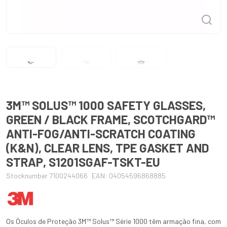
3M™ SOLUS™ 1000 SAFETY GLASSES,
GREEN / BLACK FRAME, SCOTCHGARD™
ANTI-FOG/ANTI-SCRATCH COATING
(K&N), CLEAR LENS, TPE GASKET AND
STRAP, S1201SGAF-TSKT-EU
Stocknumber 7100244066
EAN: 04054596868885
Os Óculos de Proteção 3M™ Solus™ Série 1000 têm armação fina, com