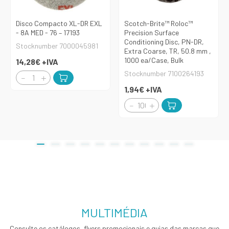
Disco Compacto XL-DR EXL
Scotch-Brite™ Roloc™
- 8A MED - 76 – 17193
Precision Surface
Conditioning Disc, PN-DR,
Stocknumber 7000045981
Extra Coarse, TR, 50.8 mm ,
1000 ea/Case, Bulk
14,28€
+IVA
Stocknumber 7100264193
1,94€
+IVA
MULTIMÉDIA
Consulte os catálogos, flyers promocionais e guias das marcas que