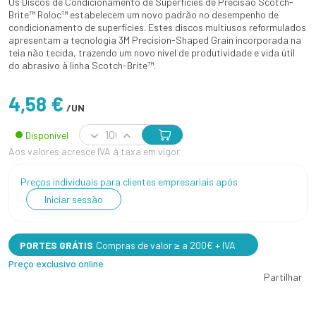
Os Discos de Condicionamento de Superfícies de Precisão Scotch-
Brite™ Roloc™ estabelecem um novo padrão no desempenho de
condicionamento de superfícies. Estes discos multiusos reformulados
apresentam a tecnologia 3M Precision-Shaped Grain incorporada na
teia não tecida, trazendo um novo nível de produtividade e vida útil
do abrasivo à linha Scotch-Brite™.
4,58 €
/UN
Disponível
Aos valores acresce IVA à taxa em vigor.
Preços individuais para clientes empresariais após
Iniciar sessão
PORTES GRÁTIS
Compras de valor ≥ a 200€ + IVA
Preço exclusivo online
Partilhar