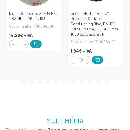
Disco Compacto XL-DR EXL
Scotch-Brite™ Roloc™
- 8A MED - 76 – 17193
Precision Surface
Conditioning Disc, PN-DR,
Stocknumber 7000045981
Extra Coarse, TR, 50.8 mm ,
1000 ea/Case, Bulk
14,28€
+IVA
Stocknumber 7100264193
1,94€
+IVA
MULTIMÉDIA
Consulte os catálogos, flyers promocionais e guias das marcas que