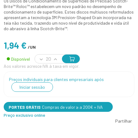
Os Discos de Condicionamento de Superfícies de Precisão Scotch-
Brite™ Roloc™ estabelecem um novo padrão no desempenho de
condicionamento de superfícies. Estes discos multiusos reformulados
apresentam a tecnologia 3M Precision-Shaped Grain incorporada na
teia não tecida, trazendo um novo nível de produtividade e vida útil
do abrasivo à linha Scotch-Brite™.
1,94 €
/UN
Disponível
Aos valores acresce IVA à taxa em vigor.
Preços individuais para clientes empresariais após
Iniciar sessão
PORTES GRÁTIS
Compras de valor ≥ a 200€ + IVA
Preço exclusivo online
Partilhar