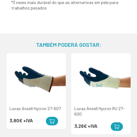
*3 vezes mais durável do que as alternativas em pele para
trabalhos pesados
TAMBÉM PODERÁ GOSTAR:
Luvas Ansell Hycron 27-607
Luvas Ansell Hycron RU 27-
600
3,80€
+IVA
3,26€
+IVA