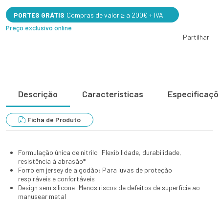
PORTES GRÁTIS
Compras de valor ≥ a 200€ + IVA
Preço exclusivo online
Partilhar
Descrição
Características
Especificaç
Ficha de Produto
Formulação única de nitrilo: Flexibilidade, durabilidade,
resistência à abrasão*
Forro em jersey de algodão: Para luvas de proteção
respiráveis e confortáveis
Design sem silicone: Menos riscos de defeitos de superfície ao
manusear metal