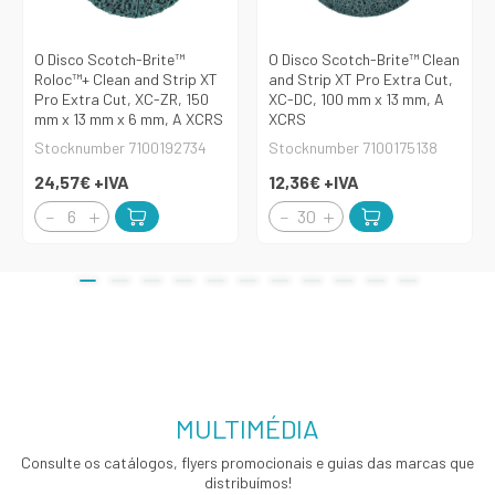
O Disco Scotch-Brite™
O Disco Scotch-Brite™ Clean
Roloc™+ Clean and Strip XT
and Strip XT Pro Extra Cut,
Pro Extra Cut, XC-ZR, 150
XC-DC, 100 mm x 13 mm, A
mm x 13 mm x 6 mm, A XCRS
XCRS
Stocknumber 7100192734
Stocknumber 7100175138
24,57€
+IVA
12,36€
+IVA
MULTIMÉDIA
Consulte os catálogos, flyers promocionais e guias das marcas que
distribuímos!