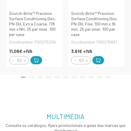
Scotch-Brite™ Precision
Scotch-Brite™ Precision
Surface Conditioning Disc,
Surface Conditioning Disc,
PN-DH, Extra Coarse, 178
PN-DH, Fine, 100 mm x 16
mm x NH, 25 per inner, 100
mm, 25 per inner, 100 per
per case
case
Stocknumber 7100275256
Stocknumber 7100275837
11,06€
+IVA
3,61€
+IVA
MULTIMÉDIA
Consulte os catálogos, flyers promocionais e guias das marcas que
distribuímos!