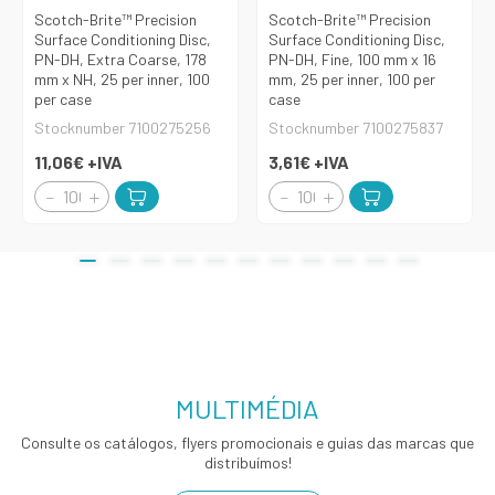
Scotch-Brite™ Precision
Scotch-Brite™ Precision
Surface Conditioning Disc,
Surface Conditioning Disc,
PN-DH, Extra Coarse, 178
PN-DH, Fine, 100 mm x 16
mm x NH, 25 per inner, 100
mm, 25 per inner, 100 per
per case
case
Stocknumber 7100275256
Stocknumber 7100275837
11,06€
+IVA
3,61€
+IVA
MULTIMÉDIA
Consulte os catálogos, flyers promocionais e guias das marcas que
distribuímos!