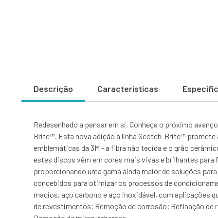
Descrição
Características
Especifi
Redesenhado a pensar em si. Conheça o próximo avanço 
Brite™. Esta nova adição à linha Scotch-Brite™ promete 
emblemáticas da 3M - a fibra não tecida e o grão cerâmic
estes discos vêm em cores mais vivas e brilhantes para fac
proporcionando uma gama ainda maior de soluções para 
concebidos para otimizar os processos de condicionament
macios, aço carbono e aço inoxidável, com aplicações 
de revestimentos; Remoção de corrosão; Refinação de 
Remoção de micro-rebarbas.