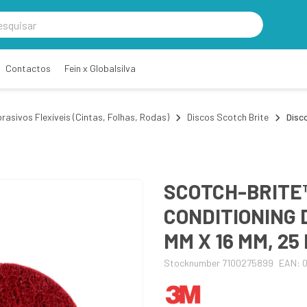
Contactos
Fein x Globalsilva
rasivos Flexíveis (Cintas, Folhas, Rodas)
Discos Scotch Brite
Disc
SCOTCH-BRITE
CONDITIONING D
MM X 16 MM, 25
Stocknumber 7100275899
EAN: 