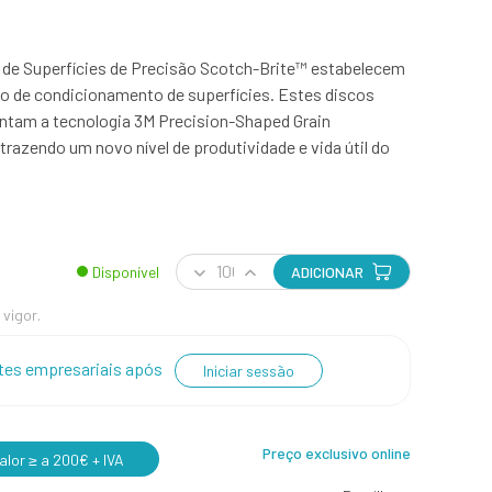
de Superfícies de Precisão Scotch-Brite™ estabelecem
 de condicionamento de superfícies. Estes discos
ntam a tecnologia 3M Precision-Shaped Grain
 trazendo um novo nível de produtividade e vida útil do
Disponível
ADICIONAR
 vigor.
entes empresariais após
Iniciar sessão
Preço exclusivo online
lor ≥ a 200€ + IVA