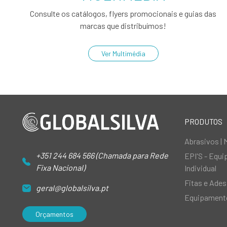
Consulte os catálogos, flyers promocionais e guias das
marcas que distribuímos!
Ver Multimédia
PRODUTOS
Abrasivos | 
+351 244 684 566 (Chamada para Rede
EPI'S - Equ
Fixa Nacional)
Individual
Fitas e Ades
geral@globalsilva.pt
Equipamento
Orçamentos