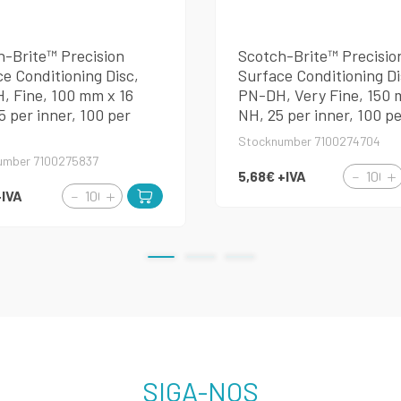
h-Brite™ Precision
Scotch-Brite™ Precisio
e Conditioning Disc,
Surface Conditioning Di
, Fine, 100 mm x 16
PN-DH, Very Fine, 150 
 per inner, 100 per
NH, 25 per inner, 100 p
Stocknumber 7100274704
umber 7100275837
5,68€
+IVA
+IVA
SIGA-NOS