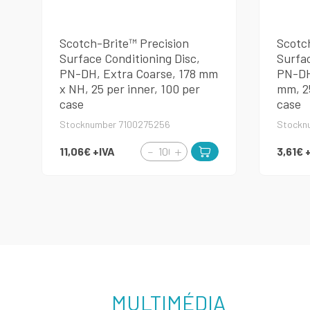
Scotch-Brite™ Precision
Scotc
Surface Conditioning Disc,
Surfac
PN-DH, Extra Coarse, 178 mm
PN-DH
x NH, 25 per inner, 100 per
mm, 25
case
case
Stocknumber 7100275256
Stockn
11,06€
+IVA
3,61€
MULTIMÉDIA