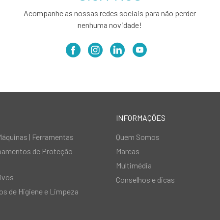
Acompanhe as nossas redes sociais para não perder
nenhuma novidade!
INFORMAÇÕES
Máquinas | Ferramentas
Quem Somos
ipamentos de Proteção
Marcas
Multimédia
ivos
Conselhos e dicas
s de Higiene e Limpeza