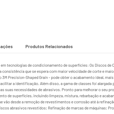
cações
Produtos Relacionados
em tecnologias de condicionamento de superfícies: Os Discos de 
a consistência que se espera com maior velocidade de corte e maior
o 3M Precision-Shaped Grain - pode obter o acabamento ideal, mais 
ilitar a identificação. Além disso, a gama de classes foi alargada p
as suas necessidades de abrasivos. Pronto para melhorar o seu pr
o de superfícies, incluindo limpeza, mistura, rebarbação e acabam
que vão desde a remoção de revestimentos e corrosão até à refin
riscos abrasivos revestidos; Refinação de marcas de máquinas; P