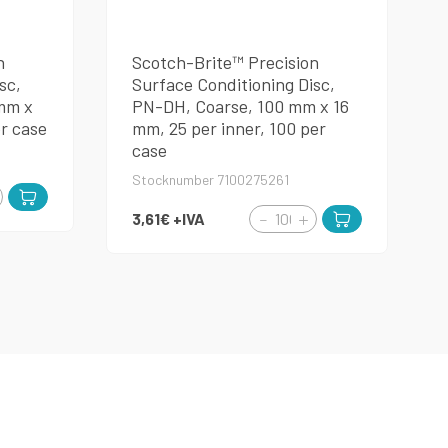
n
Scotch-Brite™ Precision
sc,
Surface Conditioning Disc,
mm x
PN-DH, Coarse, 100 mm x 16
er case
mm, 25 per inner, 100 per
case
Stocknumber 7100275261
3,61€
+IVA