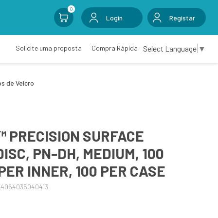
0
Login
Registar
Select Language
▼
Solicite uma proposta
Compra Rápida
os de Velcro
™ PRECISION SURFACE
ISC, PN-DH, MEDIUM, 100
 PER INNER, 100 PER CASE
04064035040413