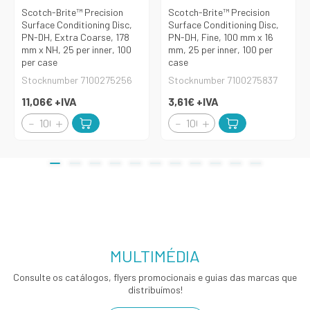
Scotch-Brite™ Precision
Scotch-Brite™ Precision
Surface Conditioning Disc,
Surface Conditioning Disc,
PN-DH, Extra Coarse, 178
PN-DH, Fine, 100 mm x 16
mm x NH, 25 per inner, 100
mm, 25 per inner, 100 per
per case
case
Stocknumber 7100275256
Stocknumber 7100275837
11,06€
+IVA
3,61€
+IVA
MULTIMÉDIA
Consulte os catálogos, flyers promocionais e guias das marcas que
distribuímos!