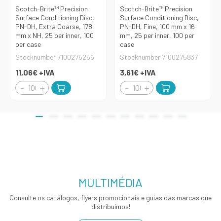
Scotch-Brite™ Precision
Scotch-Brite™ Precision
Surface Conditioning Disc,
Surface Conditioning Disc,
PN-DH, Extra Coarse, 178
PN-DH, Fine, 100 mm x 16
mm x NH, 25 per inner, 100
mm, 25 per inner, 100 per
per case
case
Stocknumber 7100275256
Stocknumber 7100275837
11,06€
+IVA
3,61€
+IVA
MULTIMÉDIA
Consulte os catálogos, flyers promocionais e guias das marcas que
distribuímos!