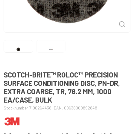
SCOTCH-BRITE™ ROLOC™ PRECISION
SURFACE CONDITIONING DISC, PN-DR,
EXTRA COARSE, TR, 76.2 MM, 1000
EA/CASE, BULK
Stocknumber 7100264438
EAN: 00638060892848