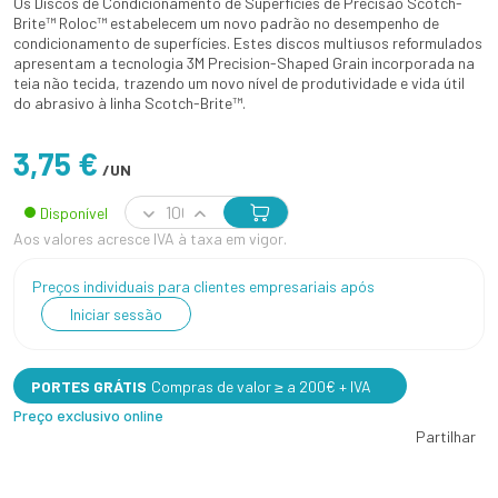
Os Discos de Condicionamento de Superfícies de Precisão Scotch-
Brite™ Roloc™ estabelecem um novo padrão no desempenho de
condicionamento de superfícies. Estes discos multiusos reformulados
apresentam a tecnologia 3M Precision-Shaped Grain incorporada na
teia não tecida, trazendo um novo nível de produtividade e vida útil
do abrasivo à linha Scotch-Brite™.
3,75 €
/UN
Disponível
Aos valores acresce IVA à taxa em vigor.
Preços individuais para clientes empresariais após
Iniciar sessão
PORTES GRÁTIS
Compras de valor ≥ a 200€ + IVA
Preço exclusivo online
Partilhar