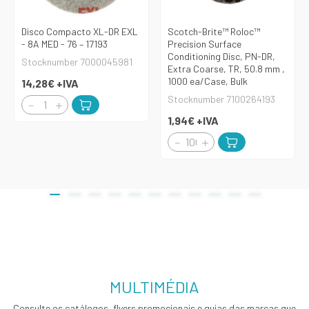
Disco Compacto XL-DR EXL
Scotch-Brite™ Roloc™
- 8A MED - 76 – 17193
Precision Surface
Conditioning Disc, PN-DR,
Stocknumber 7000045981
Extra Coarse, TR, 50.8 mm ,
1000 ea/Case, Bulk
14,28€
+IVA
Stocknumber 7100264193
1,94€
+IVA
MULTIMÉDIA
Consulte os catálogos, flyers promocionais e guias das marcas que