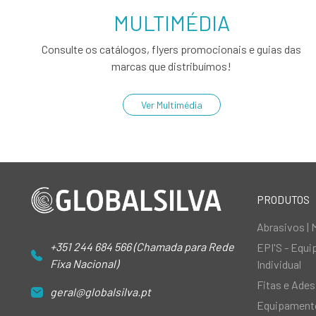
MULTIMÉDIA
Consulte os catálogos, flyers promocionais e guias das
marcas que distribuímos!
Ver Multimédia
PRODUTOS
Abrasivos | 
+351 244 684 566 (Chamada para Rede
EPI'S - Equ
Fixa Nacional)
Individual
Fitas e Ades
geral@globalsilva.pt
Equipamento