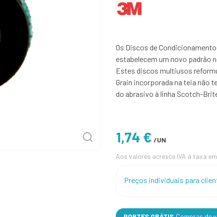
Os Discos de Condicionamento 
estabelecem um novo padrão n
Estes discos multiusos reform
Grain incorporada na teia não te
do abrasivo à linha Scotch-Brit
1,74 €
/UN
Aos valores acresce IVA à taxa em
Preços individuais para cli
PORTES GRÁTIS
Compras de va