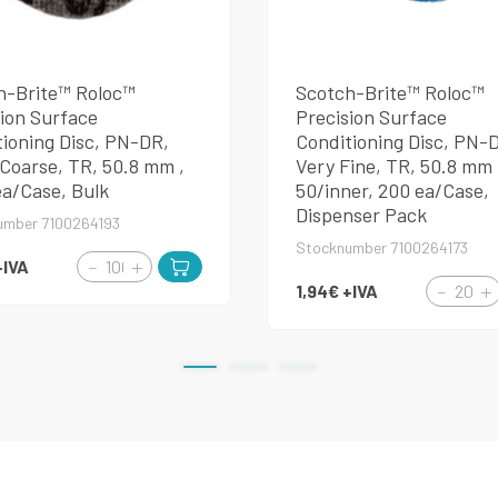
h-Brite™ Roloc™
Scotch-Brite™ Roloc™
ion Surface
Precision Surface
ioning Disc, PN-DR,
Conditioning Disc, PN-
Coarse, TR, 50.8 mm ,
Very Fine, TR, 50.8 mm 
ea/Case, Bulk
50/inner, 200 ea/Case,
Dispenser Pack
umber 7100264193
Stocknumber 7100264173
+IVA
1,94€
+IVA