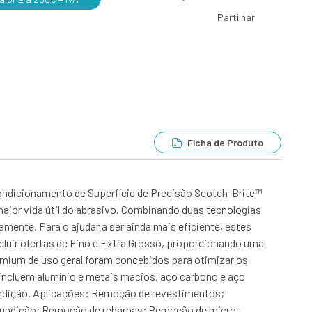
Partilhar
Ficha de Produto
ondicionamento de Superfície de Precisão Scotch-Brite™
aior vida útil do abrasivo. Combinando duas tecnologias
mente. Para o ajudar a ser ainda mais eficiente, estes
incluir ofertas de Fino e Extra Grosso, proporcionando uma
emium de uso geral foram concebidos para otimizar os
 incluem alumínio e metais macios, aço carbono e aço
undição. Aplicações: Remoção de revestimentos;
fundição; Remoção de rebarbas; Remoção de micro-