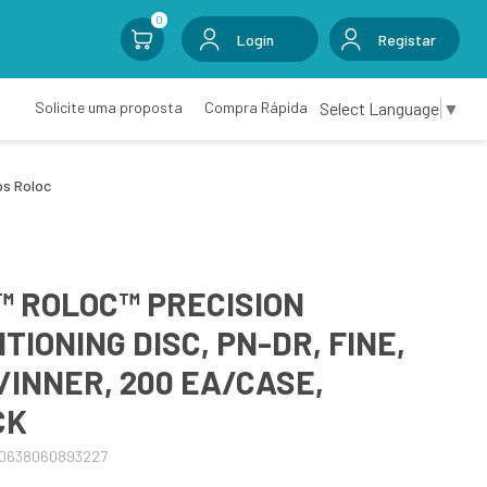
0
Login
Registar
Select Language
▼
Solicite uma proposta
Compra Rápida
os Roloc
™ ROLOC™ PRECISION
IONING DISC, PN-DR, FINE,
0/INNER, 200 EA/CASE,
CK
00638060893227