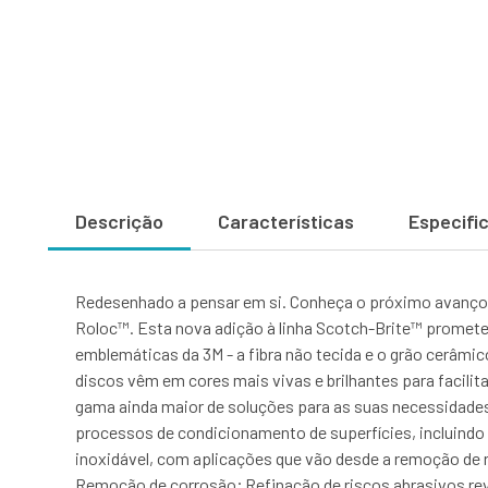
Descrição
Características
Especifi
Redesenhado a pensar em si. Conheça o próximo avanço 
Roloc™. Esta nova adição à linha Scotch-Brite™ promete 
emblemáticas da 3M - a fibra não tecida e o grão cerâmic
discos vêm em cores mais vivas e brilhantes para facilita
gama ainda maior de soluções para as suas necessidades
processos de condicionamento de superfícies, incluindo
inoxidável, com aplicações que vão desde a remoção de
Remoção de corrosão; Refinação de riscos abrasivos r