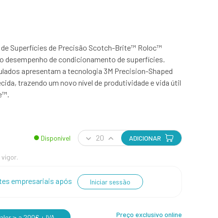
de Superfícies de Precisão Scotch-Brite™ Roloc™
o desempenho de condicionamento de superfícies.
ulados apresentam a tecnologia 3M Precision-Shaped
cida, trazendo um novo nível de produtividade e vida útil
e™.
Disponível
ADICIONAR
 vigor.
entes empresariais após
Iniciar sessão
Preço exclusivo online
lor ≥ a 200€ + IVA