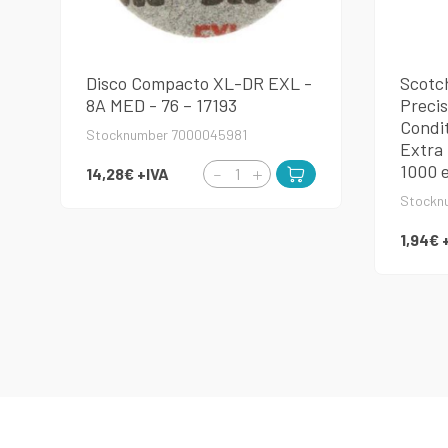
Disco Compacto XL-DR EXL -
Scotc
8A MED - 76 – 17193
Precis
Condit
Stocknumber 7000045981
Extra 
1000 
14,28€
+IVA
Stockn
1,94€