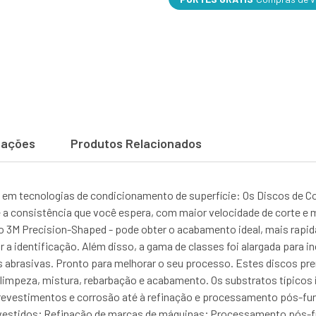
cações
Produtos Relacionados
em tecnologias de condicionamento de superfície: Os Discos de C
a consistência que você espera, com maior velocidade de corte e m
o 3M Precision-Shaped - pode obter o acabamento ideal, mais rapida
r a identificação. Além disso, a gama de classes foi alargada para 
 abrasivas. Pronto para melhorar o seu processo. Estes discos pr
 limpeza, mistura, rebarbação e acabamento. Os substratos típicos
 revestimentos e corrosão até à refinação e processamento pós-f
evestidos; Refinação de marcas de máquinas; Processamento pós-