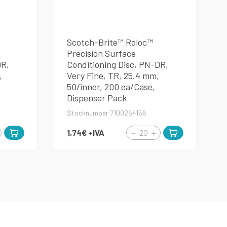
Scotch-Brite™ Roloc™
Precision Surface
DR,
Conditioning Disc, PN-DR,
,
Very Fine, TR, 25.4 mm,
50/inner, 200 ea/Case,
Dispenser Pack
Stocknumber 7100264156
1,74€
+IVA