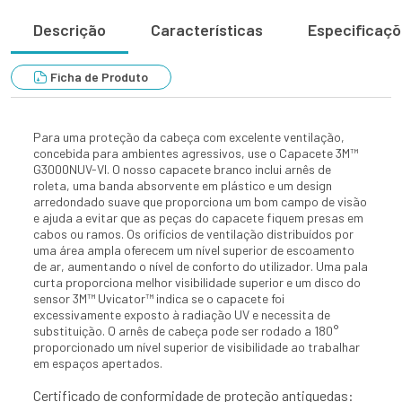
Descrição
Características
Especificaç
Ficha de Produto
Para uma proteção da cabeça com excelente ventilação,
concebida para ambientes agressivos, use o Capacete 3M™
G3000NUV-VI. O nosso capacete branco inclui arnês de
roleta, uma banda absorvente em plástico e um design
arredondado suave que proporciona um bom campo de visão
e ajuda a evitar que as peças do capacete fiquem presas em
cabos ou ramos. Os orifícios de ventilação distribuídos por
uma área ampla oferecem um nível superior de escoamento
de ar, aumentando o nível de conforto do utilizador. Uma pala
curta proporciona melhor visibilidade superior e um disco do
sensor 3M™ Uvicator™ indica se o capacete foi
excessivamente exposto à radiação UV e necessita de
substituição. O arnês de cabeça pode ser rodado a 180°
proporcionado um nível superior de visibilidade ao trabalhar
em espaços apertados.
Certificado de conformidade de proteção antiquedas: