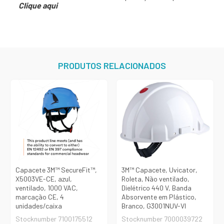
Clique aqui
PRODUTOS RELACIONADOS
Capacete 3M™ SecureFit™,
3M™ Capacete, Uvicator,
X5003VE-CE, azul,
Roleta, Não ventilado,
ventilado, 1000 VAC,
Dielétrico 440 V, Banda
marcação CE, 4
Absorvente em Plástico,
unidades/caixa
Branco, G3001NUV-VI
Stocknumber 7100175512
Stocknumber 7000039722