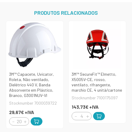
PRODUTOS RELACIONADOS
3M™ Capacete, Uvicator,
3M™ SecureFit™ Elmetto,
Roleta, Não ventilado,
X5005V-CE, rosso,
Dielétrico 440 V, Banda
ventilato, rifrangente,
Absorvente em Plástico,
marchio CE, 4 unità/cartone
Branco, G3001NUV-VI
Stocknumber 7100175097
Stocknumber 7000039722
143,73€
+IVA
29,67€
+IVA