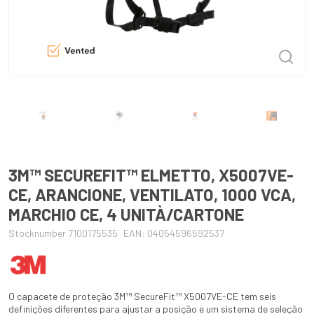
3M™ SECUREFIT™ ELMETTO, X5007VE-
CE, ARANCIONE, VENTILATO, 1000 VCA,
MARCHIO CE, 4 UNITÀ/CARTONE
Stocknumber 7100175535
EAN: 04054596592537
O capacete de proteção 3M™ SecureFit™ X5007VE-CE tem seis
definições diferentes para ajustar a posição e um sistema de seleção