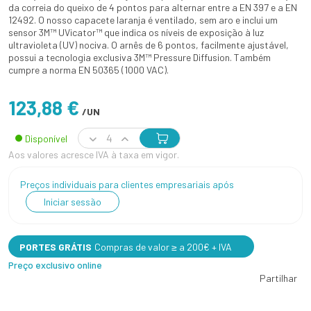
da correia do queixo de 4 pontos para alternar entre a EN 397 e a EN
12492. O nosso capacete laranja é ventilado, sem aro e inclui um
sensor 3M™ UVicator™ que indica os níveis de exposição à luz
ultravioleta (UV) nociva. O arnês de 6 pontos, facilmente ajustável,
possui a tecnologia exclusiva 3M™ Pressure Diffusion. Também
cumpre a norma EN 50365 (1000 VAC).
123,88 €
/UN
Disponível
Aos valores acresce IVA à taxa em vigor.
Preços individuais para clientes empresariais após
Iniciar sessão
PORTES GRÁTIS
Compras de valor ≥ a 200€ + IVA
Preço exclusivo online
Partilhar