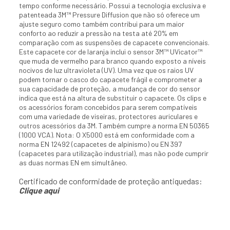
tempo conforme necessário. Possui a tecnologia exclusiva e
patenteada 3M™ Pressure Diffusion que não só oferece um
ajuste seguro como também contribui para um maior
conforto ao reduzir a pressão na testa até 20% em
comparação com as suspensões de capacete convencionais.
Este capacete cor de laranja inclui o sensor 3M™ UVicator™
que muda de vermelho para branco quando exposto a níveis
nocivos de luz ultravioleta (UV). Uma vez que os raios UV
podem tornar o casco do capacete frágil e comprometer a
sua capacidade de proteção, a mudança de cor do sensor
indica que está na altura de substituir o capacete. Os clips e
os acessórios foram concebidos para serem compatíveis
com uma variedade de viseiras, protectores auriculares e
outros acessórios da 3M. Também cumpre a norma EN 50365
(1000 VCA). Nota: O X5000 está em conformidade com a
norma EN 12492 (capacetes de alpinismo) ou EN 397
(capacetes para utilização industrial), mas não pode cumprir
as duas normas EN em simultâneo.
Certificado de conformidade de proteção antiquedas:
Clique aqui