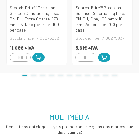
Scotch-Brite™ Precision
Scotch-Brite™ Precision
Surface Conditioning Disc,
Surface Conditioning Disc,
PN-DH, Extra Coarse, 178
PN-DH, Fine, 100 mm x 16
mm x NH, 25 per inner, 100
mm, 25 per inner, 100 per
per case
case
Stocknumber 7100275256
Stocknumber 7100275837
11,06€
+IVA
3,61€
+IVA
MULTIMÉDIA
Consulte os catálogos, flyers promocionais e guias das marcas que
distribuímos!