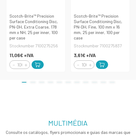
Scotch-Brite™ Precision
Scotch-Brite™ Precision
Surface Conditioning Disc,
Surface Conditioning Disc,
PN-DH, Extra Coarse, 178
PN-DH, Fine, 100 mm x 16
mm x NH, 25 per inner, 100
mm, 25 per inner, 100 per
per case
case
Stocknumber 7100275256
Stocknumber 7100275837
11,06€
+IVA
3,61€
+IVA
MULTIMÉDIA
Consulte os catálogos, flyers promocionais e guias das marcas que